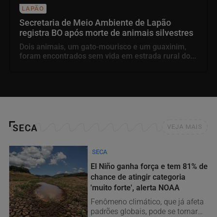
LAPÃO
Secretaria de Meio Ambiente de Lapão
registra BO após morte de animais silvestres
Dois animais, um gato-mourisco e um guaxinim,
foram encontrados sem vida em estrada rural do...
SECA
VEJA MAIS
SECA
El Niño ganha força e tem 81% de
chance de atingir categoria
'muito forte', alerta NOAA
Fenômeno climático, que já afeta
padrões globais, pode se tornar