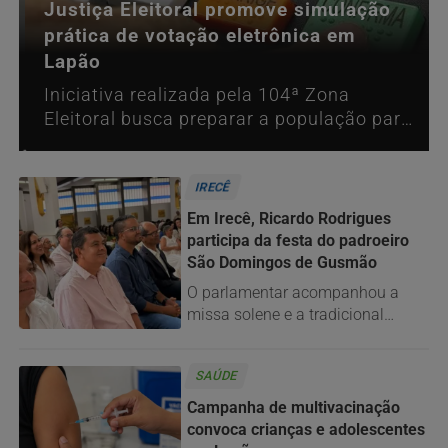
Justiça Eleitoral promove simulação
prática de votação eletrônica em
Lapão
Iniciativa realizada pela 104ª Zona
Eleitoral busca preparar a população para
registrar seis votos no pleito de 2026
IRECÊ
Em Irecê, Ricardo Rodrigues
participa da festa do padroeiro
São Domingos de Gusmão
O parlamentar acompanhou a
missa solene e a tradicional
procissão ao lado da comunidade
e de autoridades locais.
SAÚDE
Campanha de multivacinação
convoca crianças e adolescentes