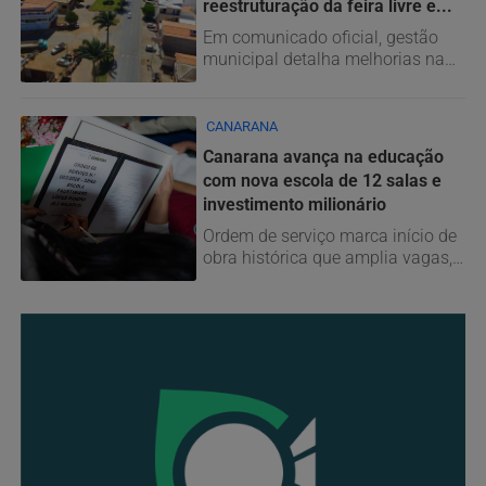
reestruturação da feira livre e...
Em comunicado oficial, gestão
municipal detalha melhorias na
praça central, aborda
transtornos...
CANARANA
Canarana avança na educação
com nova escola de 12 salas e
investimento milionário
Ordem de serviço marca início de
obra histórica que amplia vagas,
fortalece a estrutura...