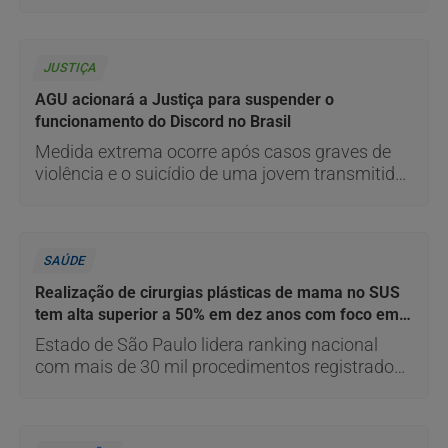
embora gargalos históricos persistam no ensino
médio e nos anos finais do ensino fundamental.
JUSTIÇA
AGU acionará a Justiça para suspender o
funcionamento do Discord no Brasil
Medida extrema ocorre após casos graves de
violência e o suicídio de uma jovem transmitido
ao vivo pela plataforma.
SAÚDE
Realização de cirurgias plásticas de mama no SUS
tem alta superior a 50% em dez anos com foco em
reconstrução mamária
Estado de São Paulo lidera ranking nacional
com mais de 30 mil procedimentos registrados
pela Sociedade Brasileira de Cirurgia Plástica