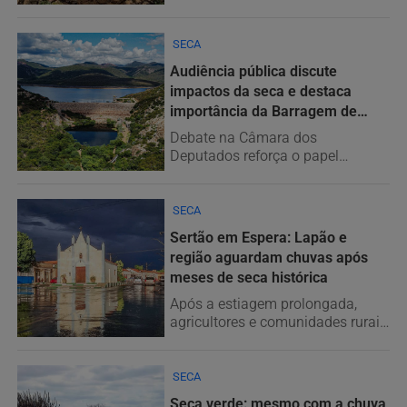
um dos maiores já registrados...
SECA
Audiência pública discute
impactos da seca e destaca
importância da Barragem de
Mirorós
Debate na Câmara dos
Deputados reforça o papel
estratégico da barragem para o
abastecimento e...
SECA
Sertão em Espera: Lapão e
região aguardam chuvas após
meses de seca histórica
Após a estiagem prolongada,
agricultores e comunidades rurais
mantêm viva a esperança de...
SECA
Seca verde: mesmo com a chuva,