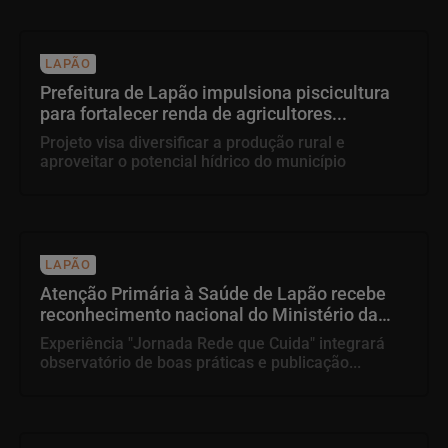
LAPÃO
Prefeitura de Lapão impulsiona piscicultura
para fortalecer renda de agricultores...
Projeto visa diversificar a produção rural e
aproveitar o potencial hídrico do município
LAPÃO
Atenção Primária à Saúde de Lapão recebe
reconhecimento nacional do Ministério da
Saúde
Experiência "Jornada Rede que Cuida" integrará
observatório de boas práticas e publicação...