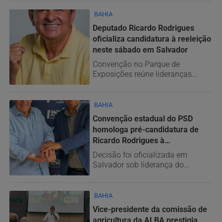
BAHIA
Deputado Ricardo Rodrigues
oficializa candidatura à reeleição
neste sábado em Salvador
Convenção no Parque de
Exposições reúne lideranças
políticas, prefeitos e apoiadores
da base...
BAHIA
Convenção estadual do PSD
homologa pré-candidatura de
Ricardo Rodrigues à
Assembleia...
Decisão foi oficializada em
Salvador sob liderança do
senador Otto Alencar e consolida
a...
BAHIA
Vice-presidente da comissão de
agricultura da ALBA prestigia