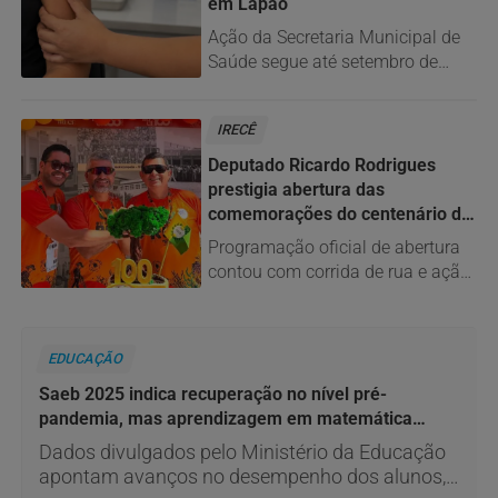
em Lapão
Ação da Secretaria Municipal de
Saúde segue até setembro de
2026 em todas as Unidades
Básicas de Saúde da Família
IRECÊ
Deputado Ricardo Rodrigues
prestigia abertura das
comemorações do centenário de
Irecê
Programação oficial de abertura
contou com corrida de rua e ação
ambiental para celebrar os 100
anos do município
EDUCAÇÃO
Saeb 2025 indica recuperação no nível pré-
pandemia, mas aprendizagem em matemática
ainda preocupa
Dados divulgados pelo Ministério da Educação
apontam avanços no desempenho dos alunos,