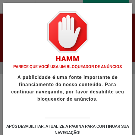
Entrar
AGORA AO VIVO
Pesquisar Notícia
HAMM
PARECE QUE VOCÊ USA UM BLOQUEADOR DE ANÚNCIOS
MENU
 REGISTRA CRESCIMENTO NOS INDICADORES DE APRENDIZAGEM
M
A publicidade é uma fonte importante de
EM ALTA
financiamento do nosso conteúdo. Para
continuar navegando, por favor desabilite seu
bloqueador de anúncios.
LAPÃO
IRECÊ
JOÃO DOURADO
C
APÓS DESABILITAR, ATUALIZE A PÁGINA PARA CONTINUAR SUA
NAVEGAÇÃO!