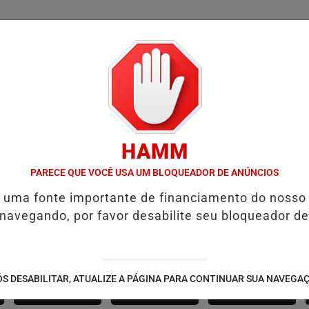
/
/
/
/
ÍCIAS
FUTEBOL
CONCURSOS
VÍDEOS
ÁLBU
HAMM
NAÇÃO PARA TOMAR A VACINA CONTRA SARAMPO
CONTROLE DO CO
PARECE QUE VOCÊ USA UM BLOQUEADOR DE ANÚNCIOS
é uma fonte importante de financiamento do nosso
 navegando, por favor desabilite seu bloqueador de
CANARANA
AMÉRICA DOURADA
JUSSARA
S DESABILITAR, ATUALIZE A PÁGINA PARA CONTINUAR SUA NAVEGA