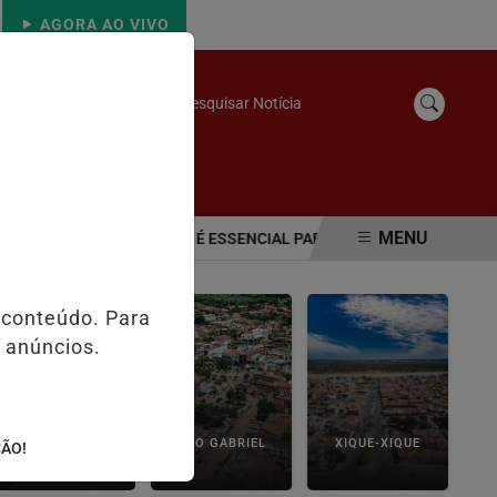
AGORA AO VIVO
DOMINGO, 09 DE AGOSTO 2026
Pesquisar Notícia
/
NS
CONTATO
MENU
LESTEROL NA INFÂNCIA É ESSENCIAL PARA EVITAR INFARTO, ALER
 conteúdo. Para
 anúncios.
IBITITÁ
SÃO GABRIEL
XIQUE-XIQUE
ÇÃO!