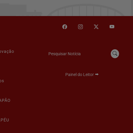
novação
Pesquisar Notícia
Painel do Leitor
os
LAPÃO
APÉU