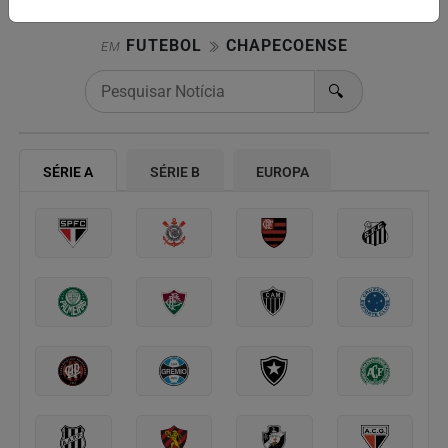
FUTEBOL
CHAPECOENSE
EM
🔍
SÉRIE A
SÉRIE B
EUROPA