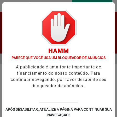
Entrar
AGORA AO VIVO
Pesquisar Notícia
HAMM
PARECE QUE VOCÊ USA UM BLOQUEADOR DE ANÚNCIOS
MENU
DO SENADOR JAQUES WAGNER A PEDIDO DA DEFESA
STF ALTERA 
A publicidade é uma fonte importante de
EM ALTA
financiamento do nosso conteúdo. Para
continuar navegando, por favor desabilite seu
bloqueador de anúncios.
LAPÃO
IRECÊ
JOÃO DOURADO
C
APÓS DESABILITAR, ATUALIZE A PÁGINA PARA CONTINUAR SUA
NAVEGAÇÃO!