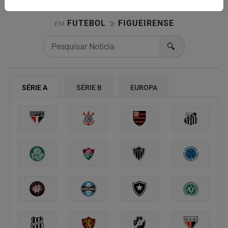
FUTEBOL
FIGUEIRENSE
EM
🔍
SÉRIE A
SÉRIE B
EUROPA