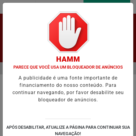
Entrar
AGORA AO VIVO
Pesquisar Notícia
HAMM
PARECE QUE VOCÊ USA UM BLOQUEADOR DE ANÚNCIOS
MENU
DO SENADOR JAQUES WAGNER A PEDIDO DA DEFESA
STF ALTERA P
A publicidade é uma fonte importante de
EM ALTA
financiamento do nosso conteúdo. Para
continuar navegando, por favor desabilite seu
bloqueador de anúncios.
LAPÃO
IRECÊ
JOÃO DOURADO
C
APÓS DESABILITAR, ATUALIZE A PÁGINA PARA CONTINUAR SUA
NAVEGAÇÃO!