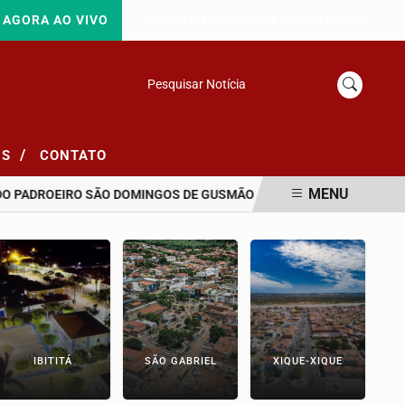
AGORA AO VIVO
QUINTA-FEIRA, 06 DE AGOSTO 2026
Pesquisar Notícia
/
NS
CONTATO
MENU
 DO PADROEIRO SÃO DOMINGOS DE GUSMÃO
RIO DE JANEIRO ENTR
IBITITÁ
SÃO GABRIEL
XIQUE-XIQUE