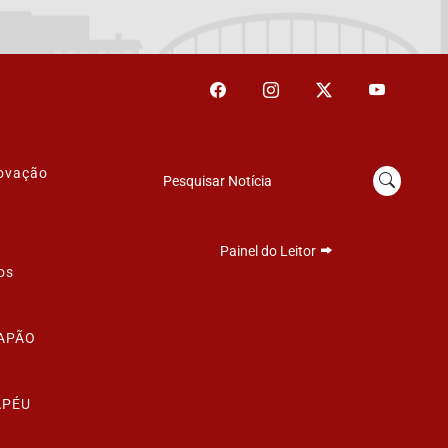
novação
Pesquisar Notícia
Painel do Leitor
os
LAPÃO
APÉU