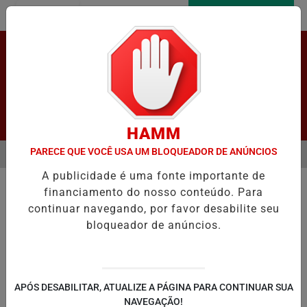
Entrar
AGORA AO VIVO
Pesquisar Notícia
HAMM
PARECE QUE VOCÊ USA UM BLOQUEADOR DE ANÚNCIOS
MENU
CAÇÃO E REGISTRA CRESCIMENTO NOS INDICADORES DE APRENDIZ
A publicidade é uma fonte importante de
EM ALTA
financiamento do nosso conteúdo. Para
continuar navegando, por favor desabilite seu
bloqueador de anúncios.
LAPÃO
IRECÊ
JOÃO DOURADO
C
APÓS DESABILITAR, ATUALIZE A PÁGINA PARA CONTINUAR SUA
NAVEGAÇÃO!