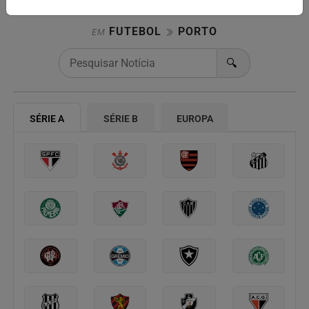
FUTEBOL
PORTO
EM
🔍
SÉRIE A
SÉRIE B
EUROPA