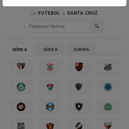
FUTEBOL
SANTA CRUZ
EM
🔍
SÉRIE A
SÉRIE B
EUROPA