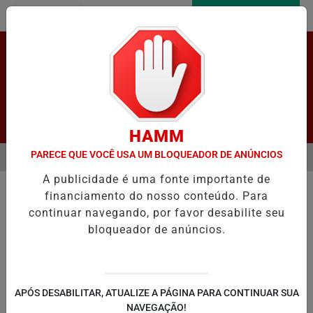
Entrar
AGORA AO VIVO
Pesquisar Notícia
HAMM
PARECE QUE VOCÊ USA UM BLOQUEADOR DE ANÚNCIOS
MENU
GANHA R$ 164 MILHÕES NA MEGA-SENA
SAIBA COMO O TRATAM
A publicidade é uma fonte importante de
EM ALTA
financiamento do nosso conteúdo. Para
continuar navegando, por favor desabilite seu
bloqueador de anúncios.
LAPÃO
IRECÊ
JOÃO DOURADO
C
APÓS DESABILITAR, ATUALIZE A PÁGINA PARA CONTINUAR SUA
NAVEGAÇÃO!