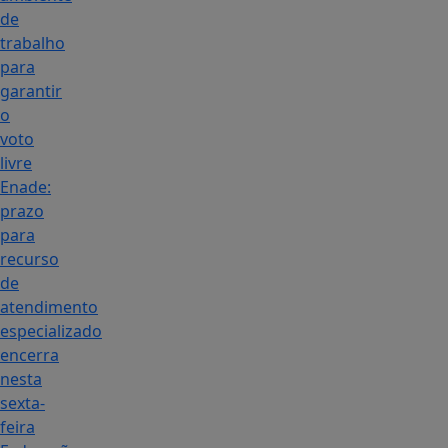
de
trabalho
para
garantir
o
voto
livre
Enade:
prazo
para
recurso
de
atendimento
especializado
encerra
nesta
sexta-
feira