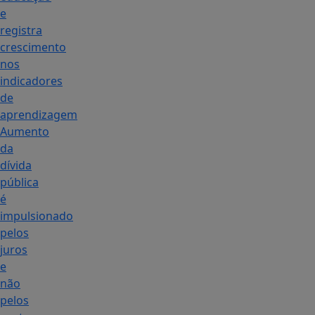
e
registra
crescimento
nos
indicadores
de
aprendizagem
Aumento
da
dívida
pública
é
impulsionado
pelos
juros
e
não
pelos