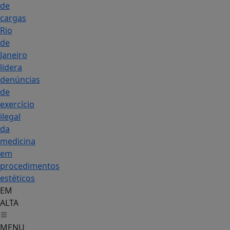
de
cargas
Rio
de
Janeiro
lidera
denúncias
de
exercício
ilegal
da
medicina
em
procedimentos
estéticos
EM
ALTA
MENU