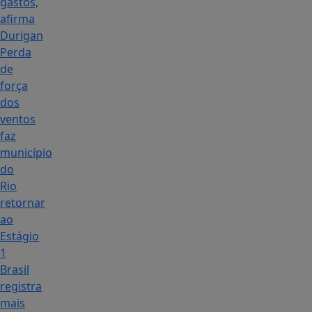
gastos,
afirma
Durigan
Perda
de
força
dos
ventos
faz
município
do
Rio
retornar
ao
Estágio
1
Brasil
registra
mais