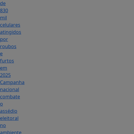
de
830
mil
celulares
atingidos
por
roubos
e
furtos
em
2025
Campanha
nacional
combate
o
assédio
eleitoral
no
ambiente