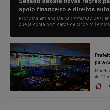
Senado debate novas regras pa
apoio financeiro e direitos auto
Proposta em análise na Comissão de Ciênci
que já conta com cerca de cinco mil emiss
Brasília
Prefei
para c
Marcha 
de 12 m
Lula
L