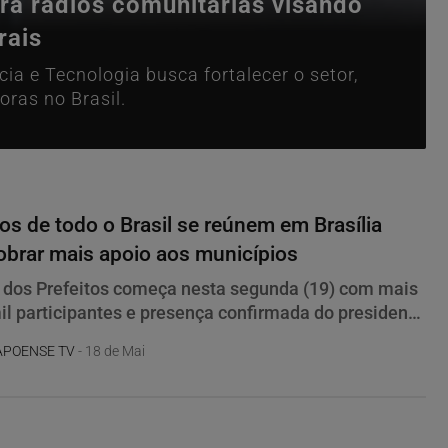
ra rádios comunitárias visando
rais
a e Tecnologia busca fortalecer o setor,
oras no Brasil.
tos de todo o Brasil se reúnem em Brasília
obrar mais apoio aos municípios
dos Prefeitos começa nesta segunda (19) com mais
il participantes e presença confirmada do presidente
APOENSE TV
- 18 de Mai