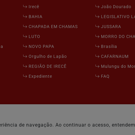
Irecê
João Dourado
BAHIA
LEGISLATIVO 
CHAPADA EM CHAMAS
JUSSARA
LUTO
MORRO DO CH
pa
NOVO PAPA
Brasília
Orgulho de Lapão
CAFARNAUM
REGIÃO DE IRECÊ
Mulungu do Mo
Expediente
FAQ
xperiência de navegação. Ao continuar o acesso, entend