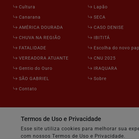
Cultura
Lapão
Canarana
SECA
AMÉRICA DOURADA
CASO DENISE
CHUVA NA REGIÃO
IBITITÁ
FATALIDADE
Escolha do novo pa
VEREADORA ATUANTE
CNU 2025
Gentio do Ouro
IRAQUARA
SÃO GABRIEL
Sobre
Contato
Seu Site - Todos os direitos reservados.
Termos de Uso e Privacidade
Esse site utiliza cookies para melhorar sua e
com nossos Termos de Uso e Privacidade.