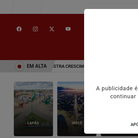
Entrar
/
INÍCIO
NOT
EM ALTA
ÇA NA EDUCAÇÃO E REGISTRA CRESCIMENTO NOS INDICADORES DE
A publicidade 
continuar
LAPÃO
IRECÊ
JOÃO DOURADO
APÓ