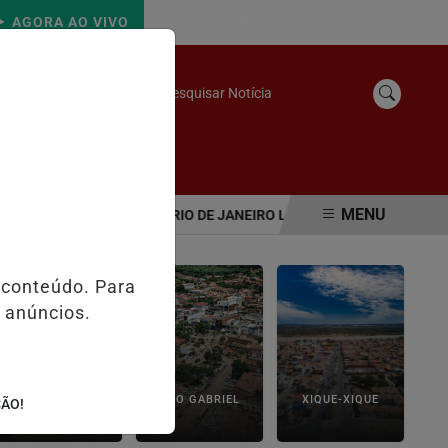
AGORA AO VIVO
SEXTA-FEIRA, 07 DE AGOSTO 2026
Pesquisar Notícia
/
NS
CONTATO
MENU
A A R$ 165 MILHÕES
RIO DE JANEIRO LIDERA DENÚNCIAS DE EX
 conteúdo. Para
 anúncios.
IBITITÁ
SÃO GABRIEL
XIQUE-XIQUE
ÇÃO!