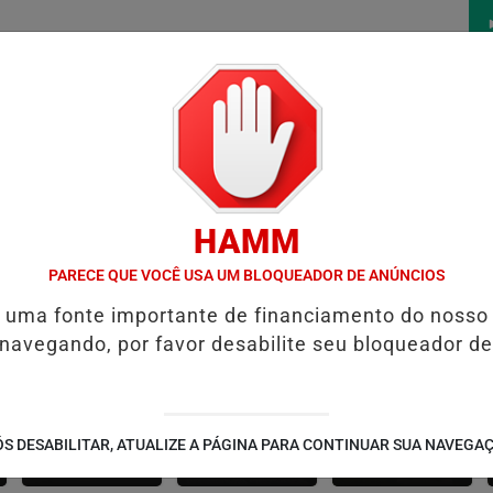
/
/
/
/
ÍCIAS
FUTEBOL
CONCURSOS
VÍDEOS
ÁLBU
HAMM
 APRENDIZAGEM
MEGA-SENA ACUMULA E PRÊMIO PRINCIPAL CHEG
PARECE QUE VOCÊ USA UM BLOQUEADOR DE ANÚNCIOS
é uma fonte importante de financiamento do nosso
 navegando, por favor desabilite seu bloqueador de
CANARANA
AMÉRICA DOURADA
JUSSARA
S DESABILITAR, ATUALIZE A PÁGINA PARA CONTINUAR SUA NAVEGA