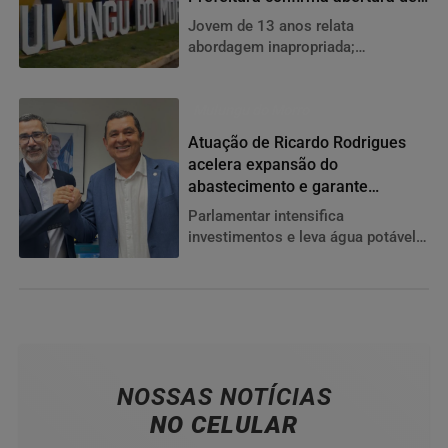
procedimento administrativo
Jovem de 13 anos relata
abordagem inapropriada;
investigação criminal segue sob
responsabilidade da Polícia Civil
Mulungu do Morro
Atuação de Ricardo Rodrigues
acelera expansão do
abastecimento e garante
segurança hídrica a famílias de
Parlamentar intensifica
Mulungu do Morro
investimentos e leva água potável a
novas comunidades rurais do
município.
NOSSAS NOTÍCIAS
NO CELULAR