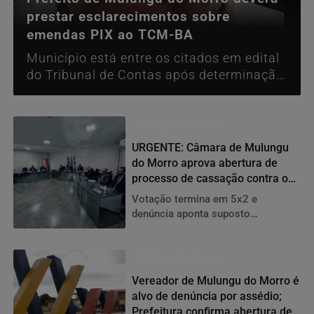
prestar esclarecimentos sobre
emendas PIX ao TCM-BA
Município está entre os citados em edital
do Tribunal de Contas após determinação
do STF que cobra mais transparência na
aplicação de transferências especiais
Mulungu do Morro
URGENTE: Câmara de Mulungu
do Morro aprova abertura de
processo de cassação contra o
prefeito Acácio Teles
Votação termina em 5x2 e
denúncia aponta suposto
favorecimento em dispensas de
licitação; caso segue para
apuração
Mulungu do Morro
Vereador de Mulungu do Morro é
alvo de denúncia por assédio;
Prefeitura confirma abertura de