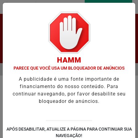
Entrar
AGORA AO VIVO
Pesquisar Notícia
HAMM
PARECE QUE VOCÊ USA UM BLOQUEADOR DE ANÚNCIOS
MENU
ROMOVE SIMULAÇÃO PRÁTICA DE VOTAÇÃO ELETRÔNICA EM LAPÃO
A publicidade é uma fonte importante de
EM ALTA
financiamento do nosso conteúdo. Para
continuar navegando, por favor desabilite seu
bloqueador de anúncios.
LAPÃO
IRECÊ
JOÃO DOURADO
C
APÓS DESABILITAR, ATUALIZE A PÁGINA PARA CONTINUAR SUA
NAVEGAÇÃO!