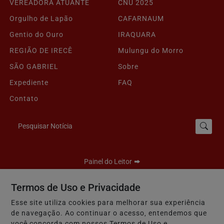
VEREADORA ATUANTE
CNU 2025
Orgulho de Lapão
CAFARNAUM
Gentio do Ouro
IRAQUARA
REGIÃO DE IRECÊ
Mulungu do Morro
SÃO GABRIEL
Sobre
Expediente
FAQ
Contato
Pesquisar Notícia
Painel do Leitor
Termos de Uso e Privacidade
Esse site utiliza cookies para melhorar sua experiência
Seu Site - Todos os direitos reservados.
de navegação. Ao continuar o acesso, entendemos que
Termos de Uso e Privacidade
você concorda com nossos Termos de Uso e