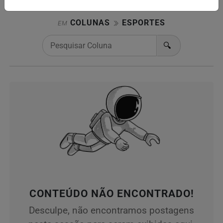
COLUNAS
ESPORTES
EM
🔍
CONTEÚDO NÃO ENCONTRADO!
Desculpe, não encontramos postagens