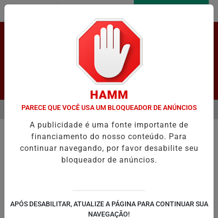
Entrar
AGORA AO VIVO
Pesquisar Notícia
HAMM
PARECE QUE VOCÊ USA UM BLOQUEADOR DE ANÚNCIOS
MENU
UCAÇÃO E REGISTRA CRESCIMENTO NOS INDICADORES DE APRENDI
A publicidade é uma fonte importante de
EM ALTA
financiamento do nosso conteúdo. Para
continuar navegando, por favor desabilite seu
bloqueador de anúncios.
LAPÃO
IRECÊ
JOÃO DOURADO
C
APÓS DESABILITAR, ATUALIZE A PÁGINA PARA CONTINUAR SUA
NAVEGAÇÃO!