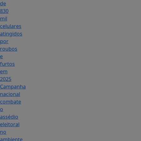
de
830
mil
celulares
atingidos
por
roubos
e
furtos
em
2025
Campanha
nacional
combate
o
assédio
eleitoral
no
ambiente