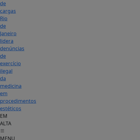
de
cargas
Rio
de
Janeiro
lidera
denúncias
de
exercício
ilegal
da
medicina
em
procedimentos
estéticos
EM
ALTA
MENU