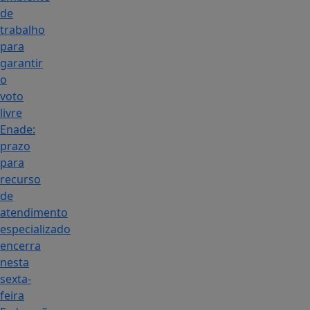
de
trabalho
para
garantir
o
voto
livre
Enade:
prazo
para
recurso
de
atendimento
especializado
encerra
nesta
sexta-
feira