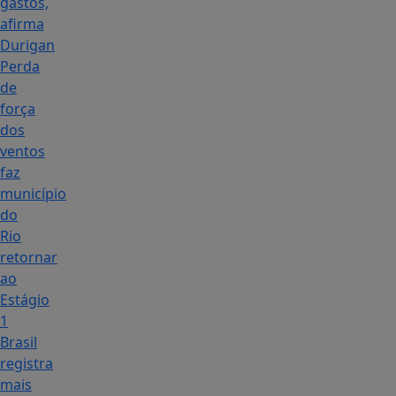
gastos,
afirma
Durigan
Perda
de
força
dos
ventos
faz
município
do
Rio
retornar
ao
Estágio
1
Brasil
registra
mais