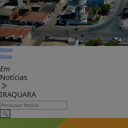
Xique-
Xique
Em
Notícias
IRAQUARA
🔍