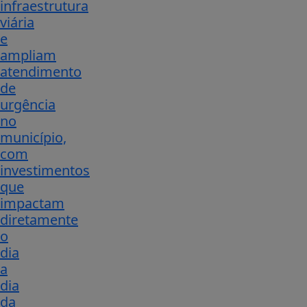
infraestrutura
viária
e
ampliam
atendimento
de
urgência
no
município,
com
investimentos
que
impactam
diretamente
o
dia
a
dia
da