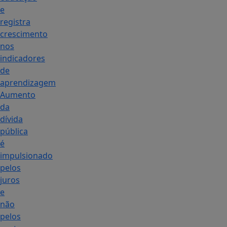
e
registra
crescimento
nos
indicadores
de
aprendizagem
Aumento
da
dívida
pública
é
impulsionado
pelos
juros
e
não
pelos