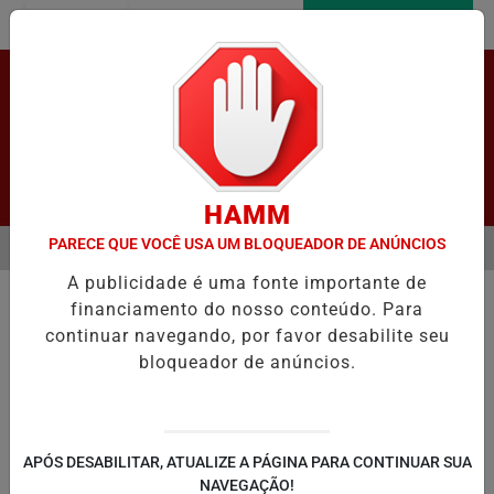
Entrar
AGORA AO VIVO
Pesquisar Notícia
HAMM
PARECE QUE VOCÊ USA UM BLOQUEADOR DE ANÚNCIOS
MENU
PROMOVE SIMULAÇÃO PRÁTICA DE VOTAÇÃO ELETRÔNICA EM LAPÃO
A publicidade é uma fonte importante de
EM ALTA
financiamento do nosso conteúdo. Para
continuar navegando, por favor desabilite seu
bloqueador de anúncios.
LAPÃO
IRECÊ
JOÃO DOURADO
C
APÓS DESABILITAR, ATUALIZE A PÁGINA PARA CONTINUAR SUA
NAVEGAÇÃO!