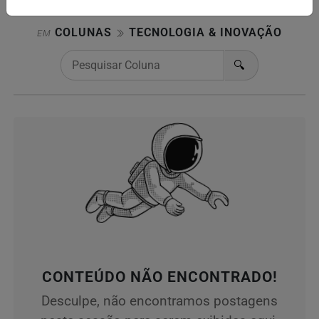
COLUNAS
TECNOLOGIA & INOVAÇÃO
EM
🔍
CONTEÚDO NÃO ENCONTRADO!
Desculpe, não encontramos postagens