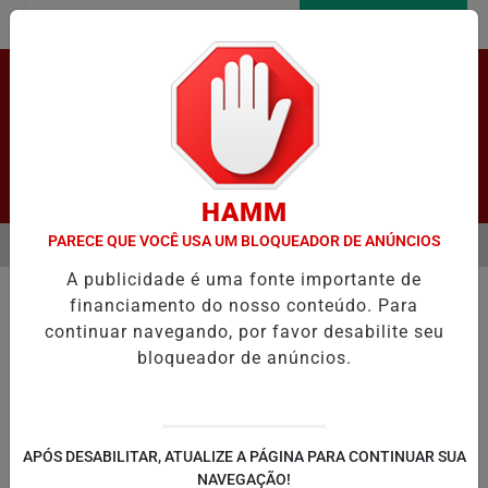
Entrar
AGORA AO VIVO
Pesquisar Notícia
HAMM
PARECE QUE VOCÊ USA UM BLOQUEADOR DE ANÚNCIOS
MENU
AULO ENFRENTAM GRANDES FILAS NOS POSTOS DE VACINAÇÃO PAR
A publicidade é uma fonte importante de
EM ALTA
financiamento do nosso conteúdo. Para
continuar navegando, por favor desabilite seu
bloqueador de anúncios.
LAPÃO
IRECÊ
JOÃO DOURADO
C
APÓS DESABILITAR, ATUALIZE A PÁGINA PARA CONTINUAR SUA
NAVEGAÇÃO!