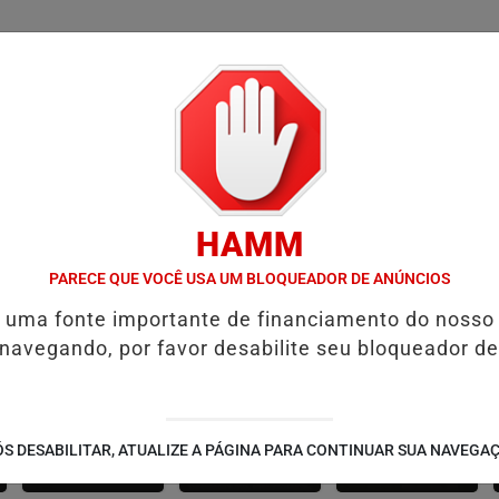
/
/
/
/
ÍCIAS
FUTEBOL
CONCURSOS
VÍDEOS
ÁLBU
HAMM
TF ALTERA POSICIONAMENTO DE MORAES E ABATE TEMPO DE RESTRI
PARECE QUE VOCÊ USA UM BLOQUEADOR DE ANÚNCIOS
é uma fonte importante de financiamento do nosso
 navegando, por favor desabilite seu bloqueador de
CANARANA
AMÉRICA DOURADA
JUSSARA
S DESABILITAR, ATUALIZE A PÁGINA PARA CONTINUAR SUA NAVEGA