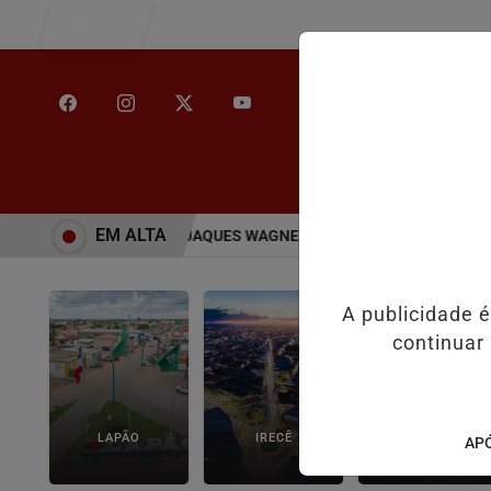
Entrar
/
INÍCIO
NOT
EM ALTA
EPOIMENTO DO SENADOR JAQUES WAGNER A PEDIDO DA DEFESA
S
A publicidade 
continuar
LAPÃO
IRECÊ
JOÃO DOURADO
APÓ