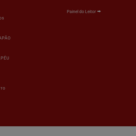
Painel do Leitor
os
LAPÃO
APÉU
rro
Termos de Uso e Privacidade