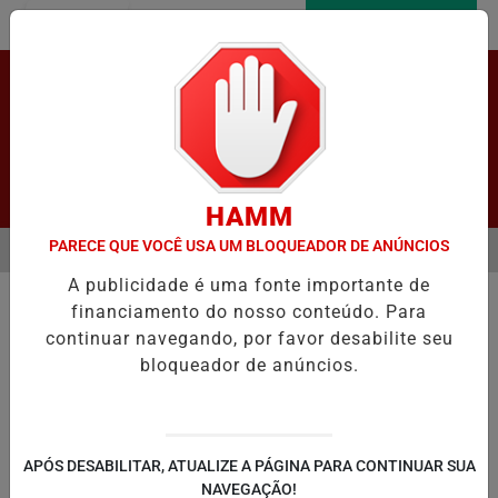
Entrar
AGORA AO VIVO
Pesquisar Notícia
HAMM
PARECE QUE VOCÊ USA UM BLOQUEADOR DE ANÚNCIOS
MENU
ROMOVE SIMULAÇÃO PRÁTICA DE VOTAÇÃO ELETRÔNICA EM LAPÃO
A publicidade é uma fonte importante de
EM ALTA
financiamento do nosso conteúdo. Para
continuar navegando, por favor desabilite seu
bloqueador de anúncios.
LAPÃO
IRECÊ
JOÃO DOURADO
C
APÓS DESABILITAR, ATUALIZE A PÁGINA PARA CONTINUAR SUA
NAVEGAÇÃO!