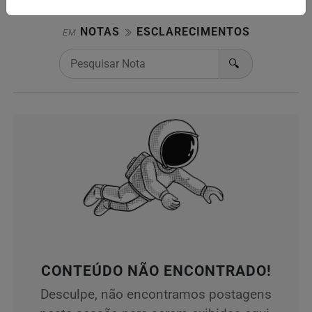
NOTAS
ESCLARECIMENTOS
EM
🔍
CONTEÚDO NÃO ENCONTRADO!
Desculpe, não encontramos postagens