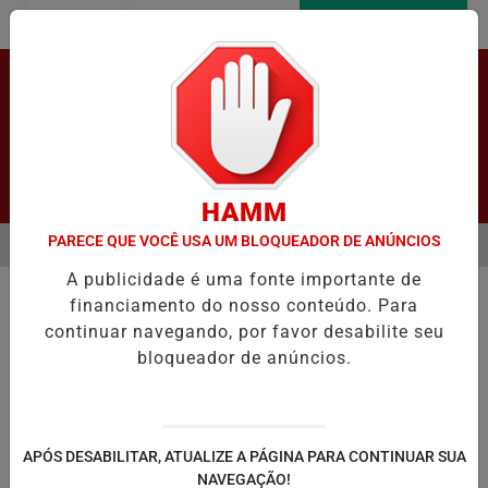
Entrar
AGORA AO VIVO
Pesquisar Notícia
HAMM
PARECE QUE VOCÊ USA UM BLOQUEADOR DE ANÚNCIOS
MENU
 ENFRENTAM GRANDES FILAS NOS POSTOS DE VACINAÇÃO PARA TO
A publicidade é uma fonte importante de
EM ALTA
financiamento do nosso conteúdo. Para
continuar navegando, por favor desabilite seu
bloqueador de anúncios.
LAPÃO
IRECÊ
JOÃO DOURADO
C
APÓS DESABILITAR, ATUALIZE A PÁGINA PARA CONTINUAR SUA
NAVEGAÇÃO!