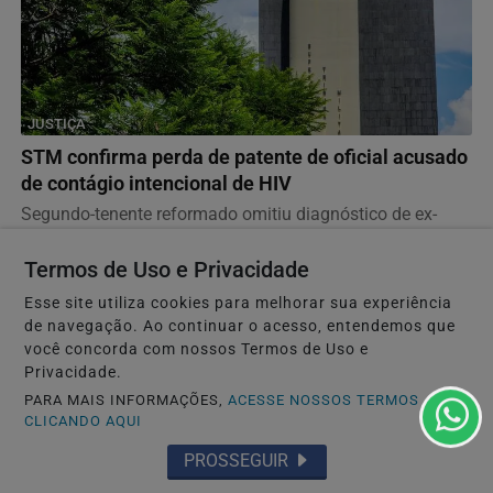
JUSTIÇA
STM confirma perda de patente de oficial acusado
de contágio intencional de HIV
Segundo-tenente reformado omitiu diagnóstico de ex-
parceiras; para a defesa, os fatos pertencem à esfera...
Termos de Uso e Privacidade
Esse site utiliza cookies para melhorar sua experiência
Descubra Mais
de navegação. Ao continuar o acesso, entendemos que
você concorda com nossos Termos de Uso e
Privacidade.
PARA MAIS INFORMAÇÕES,
ACESSE NOSSOS TERMOS
CLICANDO AQUI
Não possui uma conta?
PROSSEGUIR
Você pode ler matérias exclusivas, anunciar