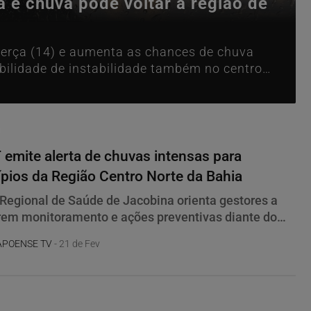
a e chuva pode voltar à região de
terça (14) e aumenta as chances de chuva
ibilidade de instabilidade também no centro-
!
emite alerta de chuvas intensas para
pios da Região Centro Norte da Bahia
Regional de Saúde de Jacobina orienta gestores a
rem monitoramento e ações preventivas diante do
e alagamentos e deslizamentos
APOENSE TV
- 21 de Fev