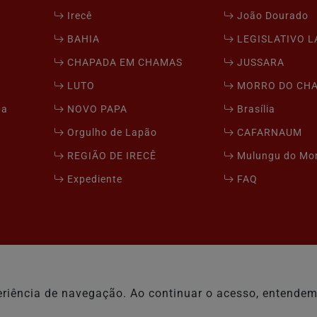
Irecê
João Dourado
BAHIA
LEGISLATIVO 
CHAPADA EM CHAMAS
JUSSARA
LUTO
MORRO DO CH
pa
NOVO PAPA
Brasília
Orgulho de Lapão
CAFARNAUM
REGIÃO DE IRECÊ
Mulungu do Mo
Expediente
FAQ
xperiência de navegação. Ao continuar o acesso, entend