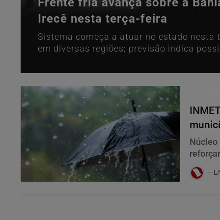
Frente fria avança sobre a Bahi
Irecê nesta terça-feira
Sistema começa a atuar no estado nesta 
em diversas regiões; previsão indica poss
norte baiano.
ALERTA
INMET 
municí
Núcleo 
reforça
risco d
L