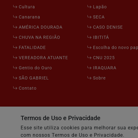
Cultura
Lapão
Canarana
SECA
AMÉRICA DOURADA
CASO DENISE
CHUVA NA REGIÃO
IBITITÁ
FATALIDADE
Escolha do novo pa
VEREADORA ATUANTE
CNU 2025
Gentio do Ouro
IRAQUARA
SÃO GABRIEL
Sobre
Contato
Seu Site - Todos os direitos reservados.
Termos de Uso e Privacidade
Esse site utiliza cookies para melhorar sua e
com nossos Termos de Uso e Privacidade.