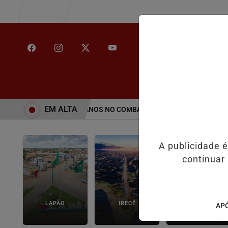
Entrar
/
INÍCIO
NOT
EM ALTA
DA PENHA COMPLETA 20 ANOS NO COMBATE À VIOLÊNCIA DOMÉSTICA,
A publicidade 
continuar
LAPÃO
IRECÊ
JOÃO DOURADO
APÓ