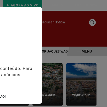
AGORA AO VIVO
SÁBADO, 08 DE AGOSTO 2026
Pesquisar Notícia
/
NS
CONTATO
MENU
A DEPOIMENTO DO SENADOR JAQUES WAGNER A PEDIDO DA DEFESA
 conteúdo. Para
 anúncios.
IBITITÁ
SÃO GABRIEL
XIQUE-XIQUE
ÇÃO!