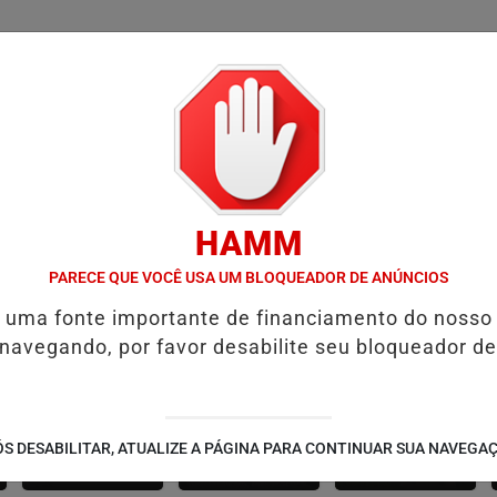
/
/
/
/
ÍCIAS
FUTEBOL
CONCURSOS
VÍDEOS
ÁLBU
HAMM
 MAS ALTA NOS CASOS DE FEMINICÍDIO EXPÕE DESAFIOS
PF ADI
PARECE QUE VOCÊ USA UM BLOQUEADOR DE ANÚNCIOS
é uma fonte importante de financiamento do nosso
 navegando, por favor desabilite seu bloqueador de
CANARANA
AMÉRICA DOURADA
JUSSARA
S DESABILITAR, ATUALIZE A PÁGINA PARA CONTINUAR SUA NAVEGA