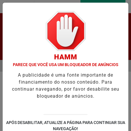
Entrar
AGORA AO VIVO
Pesquisar Notícia
HAMM
PARECE QUE VOCÊ USA UM BLOQUEADOR DE ANÚNCIOS
MENU
ROMOVE SIMULAÇÃO PRÁTICA DE VOTAÇÃO ELETRÔNICA EM LAPÃO
A publicidade é uma fonte importante de
EM ALTA
financiamento do nosso conteúdo. Para
continuar navegando, por favor desabilite seu
bloqueador de anúncios.
LAPÃO
IRECÊ
JOÃO DOURADO
C
APÓS DESABILITAR, ATUALIZE A PÁGINA PARA CONTINUAR SUA
NAVEGAÇÃO!