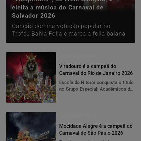
eleita a música do Carnaval de
Salvador 2026
Canção domina votação popular no
Troféu Bahia Folia e marca a folia baiana
LAPOENSE FOLIA
Viradouro é a campeã do
Carnaval do Rio de Janeiro 2026
Escola de Niterói conquista o título
no Grupo Especial; Acadêmicos de
Niterói é rebaixada
LAPOENSE FOLIA
Mocidade Alegre é a campeã do
Carnaval de São Paulo 2026