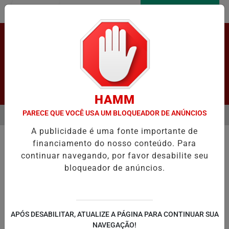
Entrar
AGORA AO VIVO
Pesquisar Notícia
HAMM
PARECE QUE VOCÊ USA UM BLOQUEADOR DE ANÚNCIOS
MENU
CAÇÃO E REGISTRA CRESCIMENTO NOS INDICADORES DE APRENDIZ
A publicidade é uma fonte importante de
EM ALTA
financiamento do nosso conteúdo. Para
continuar navegando, por favor desabilite seu
bloqueador de anúncios.
LAPÃO
IRECÊ
JOÃO DOURADO
C
APÓS DESABILITAR, ATUALIZE A PÁGINA PARA CONTINUAR SUA
NAVEGAÇÃO!