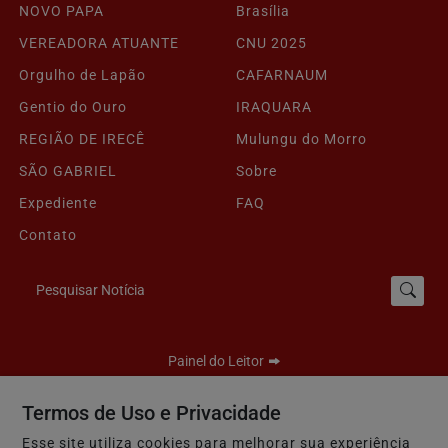
NOVO PAPA
Brasília
VEREADORA ATUANTE
CNU 2025
Orgulho de Lapão
CAFARNAUM
Gentio do Ouro
IRAQUARA
REGIÃO DE IRECÊ
Mulungu do Morro
SÃO GABRIEL
Sobre
Expediente
FAQ
Contato
Pesquisar Notícia
Painel do Leitor
Termos de Uso e Privacidade
Esse site utiliza cookies para melhorar sua experiência
Seu Site - Todos os direitos reservados.