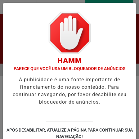
Entrar
AGORA AO VIVO
Pesquisar Notícia
HAMM
PARECE QUE VOCÊ USA UM BLOQUEADOR DE ANÚNCIOS
MENU
O E REGISTRA CRESCIMENTO NOS INDICADORES DE APRENDIZAGEM
A publicidade é uma fonte importante de
EM ALTA
financiamento do nosso conteúdo. Para
continuar navegando, por favor desabilite seu
bloqueador de anúncios.
LAPÃO
IRECÊ
JOÃO DOURADO
C
APÓS DESABILITAR, ATUALIZE A PÁGINA PARA CONTINUAR SUA
NAVEGAÇÃO!