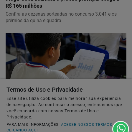
R$ 165 milhões
Confira as dezenas sorteadas no concurso 3.041 e os
prêmios da quina e quadra
Termos de Uso e Privacidade
Esse site utiliza cookies para melhorar sua experiência
LAPÃO
de navegação. Ao continuar o acesso, entendemos que
Lapão avança na educação e registra crescimento
você concorda com nossos Termos de Uso e
Privacidade.
nos indicadores de aprendizagem
PARA MAIS INFORMAÇÕES,
ACESSE NOSSOS TERMOS
Desempenho do Ensino Fundamental na rede pública
CLICANDO AQUI