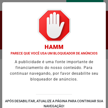
Entrar
AGORA AO VIVO
Pesquisar Notícia
HAMM
PARECE QUE VOCÊ USA UM BLOQUEADOR DE ANÚNCIOS
MENU
O E REGISTRA CRESCIMENTO NOS INDICADORES DE APRENDIZAGEM
A publicidade é uma fonte importante de
EM ALTA
financiamento do nosso conteúdo. Para
continuar navegando, por favor desabilite seu
bloqueador de anúncios.
LAPÃO
IRECÊ
JOÃO DOURADO
C
APÓS DESABILITAR, ATUALIZE A PÁGINA PARA CONTINUAR SUA
NAVEGAÇÃO!