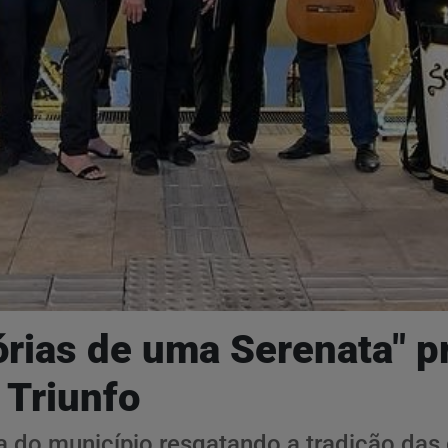
ias de uma Serenata" pr
 Triunfo
a do município resgatando a tradição das 