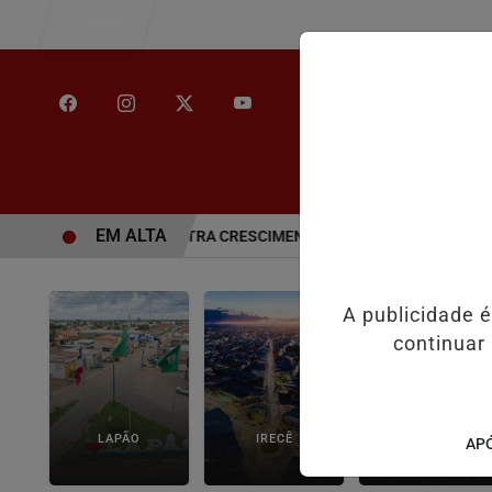
Entrar
/
INÍCIO
NOT
EM ALTA
EDUCAÇÃO E REGISTRA CRESCIMENTO NOS INDICADORES DE APREN
A publicidade 
continuar
LAPÃO
IRECÊ
JOÃO DOURADO
APÓ