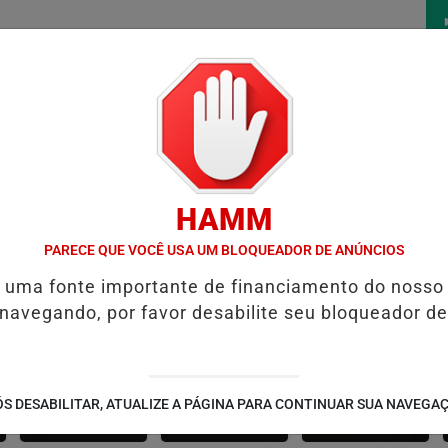
/
/
/
/
ÍCIAS
FUTEBOL
CONCURSOS
VÍDEOS
ÁLBU
HAMM
DIZAGEM
AUMENTO DA DÍVIDA PÚBLICA É IMPULSIONADO PELOS J
PARECE QUE VOCÊ USA UM BLOQUEADOR DE ANÚNCIOS
é uma fonte importante de financiamento do nosso
 navegando, por favor desabilite seu bloqueador de
CANARANA
AMÉRICA DOURADA
JUSSARA
S DESABILITAR, ATUALIZE A PÁGINA PARA CONTINUAR SUA NAVEGA