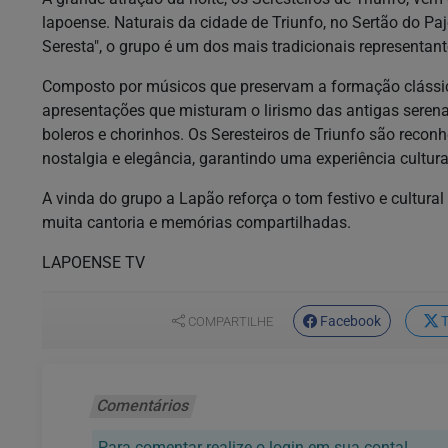
lapoense. Naturais da cidade de Triunfo, no Sertão do P
Seresta", o grupo é um dos mais tradicionais representan
Composto por músicos que preservam a formação clássica
apresentações que misturam o lirismo das antigas seren
boleros e chorinhos. Os Seresteiros de Triunfo são recon
nostalgia e elegância, garantindo uma experiência cultura
A vinda do grupo a Lapão reforça o tom festivo e cultura
muita cantoria e memórias compartilhadas.
LAPOENSE TV
Facebook
T
COMPARTILHE
Comentários
Para comentar realize o login em sua conta!