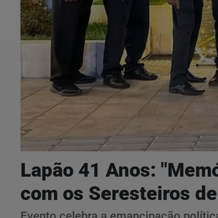
Lapão 41 Anos: "Memór
com os Seresteiros de
Evento celebra a emancipação polític