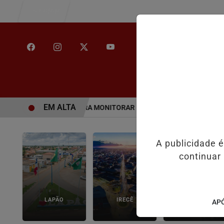
Entrar
/
INÍCIO
NOT
EM ALTA
HO CONSULTIVO PARA MONITORAR DESINFORMAÇÃO E INTELIGÊNCIA
A publicidade 
continuar
LAPÃO
IRECÊ
JOÃO DOURADO
APÓ