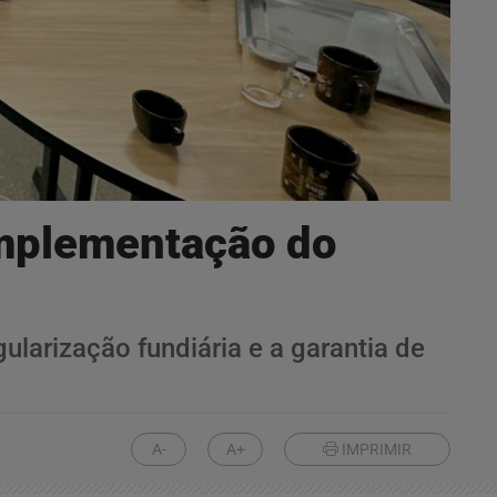
 implementação do
larização fundiária e a garantia de
A-
A+
IMPRIMIR