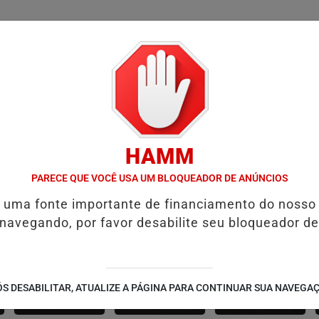
/
/
/
/
ÍCIAS
FUTEBOL
CONCURSOS
VÍDEOS
ÁLBU
HAMM
 ARTIFICIAL NAS ELEIÇÕES
STM CONFIRMA PERDA DE PATENTE D
PARECE QUE VOCÊ USA UM BLOQUEADOR DE ANÚNCIOS
é uma fonte importante de financiamento do nosso
 navegando, por favor desabilite seu bloqueador de
CANARANA
AMÉRICA DOURADA
JUSSARA
S DESABILITAR, ATUALIZE A PÁGINA PARA CONTINUAR SUA NAVEGA