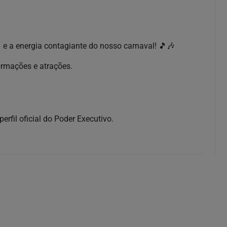
s e a energia contagiante do nosso carnaval! 🎵🎶
formações e atrações.
erfil oficial do Poder Executivo.