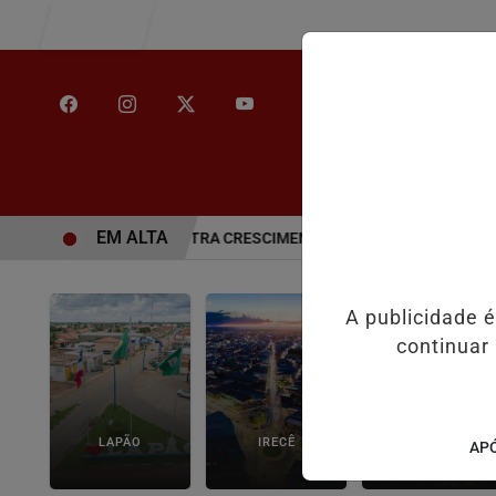
Entrar
/
INÍCIO
NOT
EM ALTA
 EDUCAÇÃO E REGISTRA CRESCIMENTO NOS INDICADORES DE APRE
A publicidade 
continuar
LAPÃO
IRECÊ
JOÃO DOURADO
APÓ