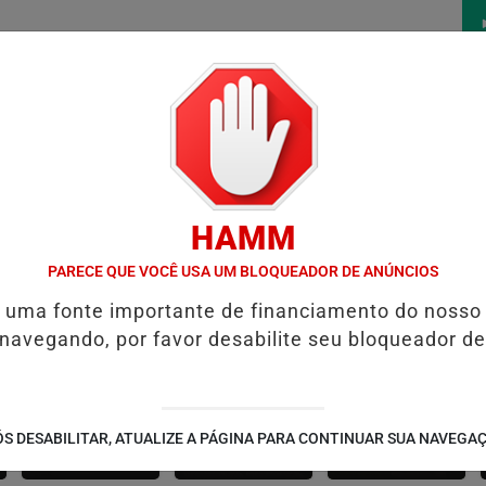
/
/
/
/
ÍCIAS
FUTEBOL
CONCURSOS
VÍDEOS
ÁLBU
HAMM
NDIZAGEM
AUMENTO DA DÍVIDA PÚBLICA É IMPULSIONADO PELOS 
PARECE QUE VOCÊ USA UM BLOQUEADOR DE ANÚNCIOS
é uma fonte importante de financiamento do nosso
 navegando, por favor desabilite seu bloqueador de
CANARANA
AMÉRICA DOURADA
JUSSARA
S DESABILITAR, ATUALIZE A PÁGINA PARA CONTINUAR SUA NAVEGA