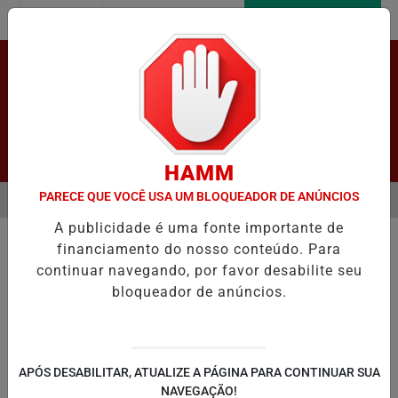
Entrar
AGORA AO VIVO
Pesquisar Notícia
HAMM
PARECE QUE VOCÊ USA UM BLOQUEADOR DE ANÚNCIOS
MENU
OVE SIMULAÇÃO PRÁTICA DE VOTAÇÃO ELETRÔNICA EM LAPÃO
I
A publicidade é uma fonte importante de
EM ALTA
financiamento do nosso conteúdo. Para
continuar navegando, por favor desabilite seu
bloqueador de anúncios.
LAPÃO
IRECÊ
JOÃO DOURADO
C
APÓS DESABILITAR, ATUALIZE A PÁGINA PARA CONTINUAR SUA
NAVEGAÇÃO!