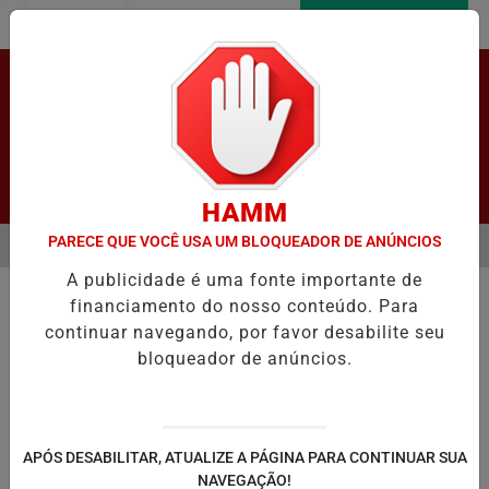
Entrar
AGORA AO VIVO
Pesquisar Notícia
HAMM
PARECE QUE VOCÊ USA UM BLOQUEADOR DE ANÚNCIOS
MENU
TO NOS INDICADORES DE APRENDIZAGEM
AUMENTO DA DÍVIDA PÚ
A publicidade é uma fonte importante de
EM ALTA
financiamento do nosso conteúdo. Para
continuar navegando, por favor desabilite seu
bloqueador de anúncios.
LAPÃO
IRECÊ
JOÃO DOURADO
C
APÓS DESABILITAR, ATUALIZE A PÁGINA PARA CONTINUAR SUA
NAVEGAÇÃO!