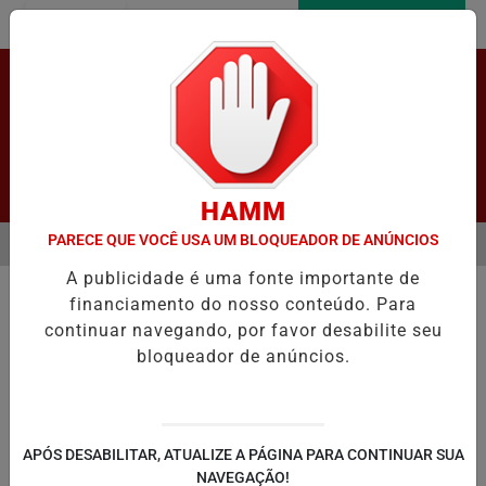
Entrar
AGORA AO VIVO
Pesquisar Notícia
HAMM
PARECE QUE VOCÊ USA UM BLOQUEADOR DE ANÚNCIOS
MENU
O ENFRENTAM GRANDES FILAS NOS POSTOS DE VACINAÇÃO PARA T
A publicidade é uma fonte importante de
EM ALTA
financiamento do nosso conteúdo. Para
continuar navegando, por favor desabilite seu
bloqueador de anúncios.
LAPÃO
IRECÊ
JOÃO DOURADO
C
APÓS DESABILITAR, ATUALIZE A PÁGINA PARA CONTINUAR SUA
NAVEGAÇÃO!