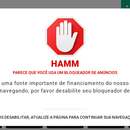
/
/
/
/
ÍCIAS
FUTEBOL
CONCURSOS
VÍDEOS
ÁLBU
HAMM
 LAPÃO
NOVA UNIDADE DA GALVANI PROMOVE QUALIFICAÇÃO PR
PARECE QUE VOCÊ USA UM BLOQUEADOR DE ANÚNCIOS
é uma fonte importante de financiamento do nosso
 navegando, por favor desabilite seu bloqueador de
CANARANA
AMÉRICA DOURADA
JUSSARA
S DESABILITAR, ATUALIZE A PÁGINA PARA CONTINUAR SUA NAVEGA