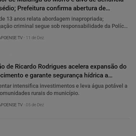
sédio; Prefeitura confirma abertura de
imento administrativo
e 13 anos relata abordagem inapropriada;
gação criminal segue sob responsabilidade da Polícia
APOENSE TV
- 11 de Dez
 do Morro
o de Ricardo Rodrigues acelera expansão do
cimento e garante segurança hídrica a
as de Mulungu do Morro
ntar intensifica investimentos e leva água potável a
omunidades rurais do município.
APOENSE TV
- 05 de Dez