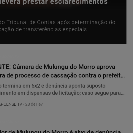
deverá prestar esclarecimentos
 do Tribunal de Contas após determinação do
cação de transferências especiais
 do Morro
TE: Câmara de Mulungu do Morro aprova
ra de processo de cassação contra o prefeito
 Teles
 termina em 5x2 e denúncia aponta suposto
imento em dispensas de licitação; caso segue para
ão
APOENSE TV
- 28 de Fev
 do Morro
or de Mulungu do Morro é alvo de denúncia