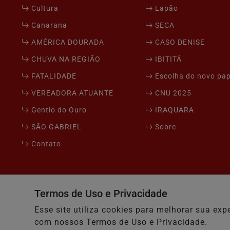
Cultura
Lapão
Canarana
SECA
AMÉRICA DOURADA
CASO DENISE
CHUVA NA REGIÃO
IBITITÁ
FATALIDADE
Escolha do novo pa
VEREADORA ATUANTE
CNU 2025
Gentio do Ouro
IRAQUARA
SÃO GABRIEL
Sobre
Contato
Seu Site - Todos os direitos reservados.
Termos de Uso e Privacidade
Esse site utiliza cookies para melhorar sua e
com nossos Termos de Uso e Privacidade.