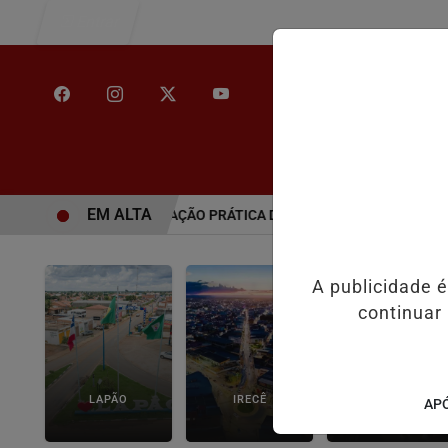
Entrar
/
INÍCIO
NOT
EM ALTA
ITORAL PROMOVE SIMULAÇÃO PRÁTICA DE VOTAÇÃO ELETRÔNICA EM
A publicidade 
continuar
LAPÃO
IRECÊ
JOÃO DOURADO
APÓ