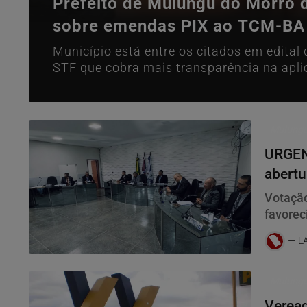
Prefeito de Mulungu do Morro 
sobre emendas PIX ao TCM-BA
Município está entre os citados em edital
STF que cobra mais transparência na apli
Mulungu
URGEN
abertu
Acácio
Votação
favorec
apuraç
L
Mulungu
Veread