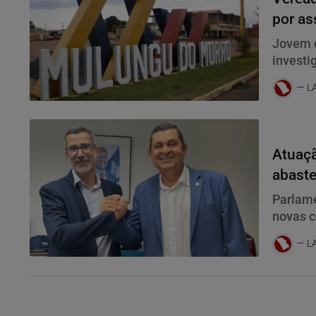
por as
proced
Jovem d
investi
Civil
L
Mulungu
Atuaçã
abaste
famíli
Parlame
novas c
L