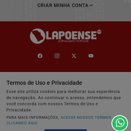
CRIAR MINHA CONTA
Navegue
Termos de Uso e Privacidade
Início
Mundo
Esse site utiliza cookies para melhorar sua experiência
Entretenimento
Tecnologia & Inovação
de navegação. Ao continuar o acesso, entendemos que
você concorda com nossos Termos de Uso e
Educação
Policial
Privacidade.
Economia
Agro
PARA MAIS INFORMAÇÕES,
ACESSE NOSSOS TERMOS
CLICANDO AQUI
Justiça
Saúde