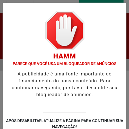
Entrar
AGORA AO VIVO
Pesquisar Notícia
HAMM
PARECE QUE VOCÊ USA UM BLOQUEADOR DE ANÚNCIOS
MENU
LETA 20 ANOS NO COMBATE À VIOLÊNCIA DOMÉSTICA, MAS ALTA NO
A publicidade é uma fonte importante de
EM ALTA
financiamento do nosso conteúdo. Para
continuar navegando, por favor desabilite seu
bloqueador de anúncios.
LAPÃO
IRECÊ
JOÃO DOURADO
C
APÓS DESABILITAR, ATUALIZE A PÁGINA PARA CONTINUAR SUA
NAVEGAÇÃO!