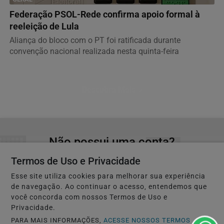
Federação PSOL-Rede confirma apoio formal à
reeleição de Lula
Aliança do bloco com o PT foi ratificada durante
convenção nacional realizada nesta quinta-feira
Descubra Mais
Não possui uma conta?
Você pode ler matérias exclusivas, anunciar
Termos de Uso e Privacidade
classificados e muito mais!
Esse site utiliza cookies para melhorar sua experiência
de navegação. Ao continuar o acesso, entendemos que
você concorda com nossos Termos de Uso e
CRIAR MINHA CONTA
Privacidade.
PARA MAIS INFORMAÇÕES,
ACESSE NOSSOS TERMOS