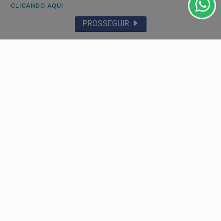
CLICANDO AQUI
PROSSEGUIR
Navegue
Início
Mundo
Entretenimento
Tecnologia & Inovação
Educação
Policial
Economia
Agro
Justiça
Saúde
Conteúdo Patrocinado
Esportes
Câmara dos Deputados
Agência DINO