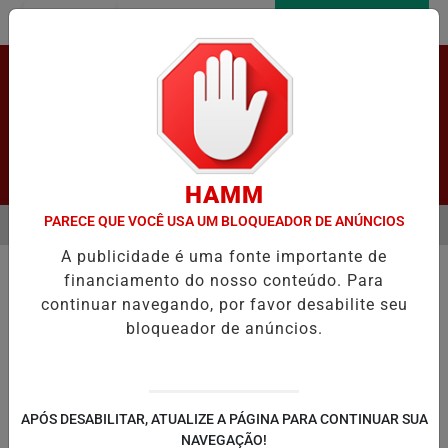
Entrar
AGORA AO VIVO
Pesquisar Notícia
HAMM
PARECE QUE VOCÊ USA UM BLOQUEADOR DE ANÚNCIOS
MENU
OVE SIMULAÇÃO PRÁTICA DE VOTAÇÃO ELETRÔNICA EM LAPÃO
I
A publicidade é uma fonte importante de
EM ALTA
financiamento do nosso conteúdo. Para
continuar navegando, por favor desabilite seu
bloqueador de anúncios.
LAPÃO
IRECÊ
JOÃO DOURADO
C
APÓS DESABILITAR, ATUALIZE A PÁGINA PARA CONTINUAR SUA
NAVEGAÇÃO!