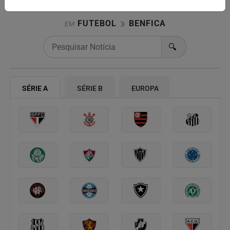
FUTEBOL
BENFICA
EM
🔍
SÉRIE A
SÉRIE B
EUROPA