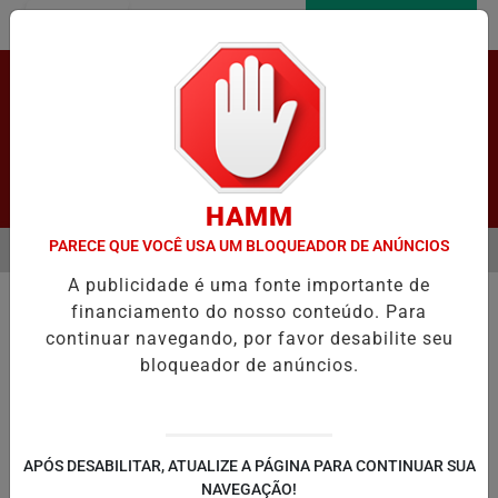
Entrar
AGORA AO VIVO
Pesquisar Notícia
HAMM
PARECE QUE VOCÊ USA UM BLOQUEADOR DE ANÚNCIOS
MENU
PROMOVE SIMULAÇÃO PRÁTICA DE VOTAÇÃO ELETRÔNICA EM LAPÃO
A publicidade é uma fonte importante de
EM ALTA
financiamento do nosso conteúdo. Para
continuar navegando, por favor desabilite seu
bloqueador de anúncios.
LAPÃO
IRECÊ
JOÃO DOURADO
C
APÓS DESABILITAR, ATUALIZE A PÁGINA PARA CONTINUAR SUA
NAVEGAÇÃO!