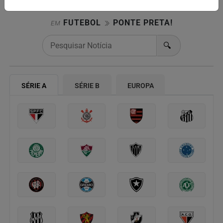
FUTEBOL
PONTE PRETA!
EM
🔍
SÉRIE A
SÉRIE B
EUROPA