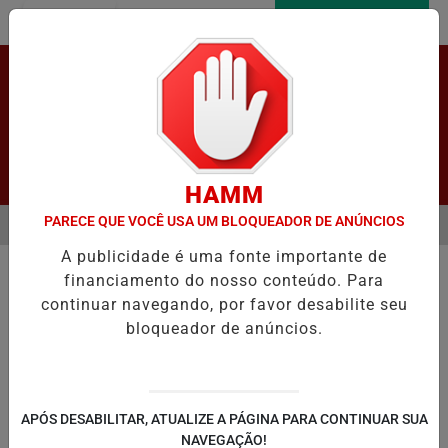
Entrar
AGORA AO VIVO
Pesquisar Notícia
HAMM
PARECE QUE VOCÊ USA UM BLOQUEADOR DE ANÚNCIOS
MENU
DE PATENTE DE OFICIAL ACUSADO DE CONTÁGIO INTENCIONAL DE H
A publicidade é uma fonte importante de
EM ALTA
financiamento do nosso conteúdo. Para
continuar navegando, por favor desabilite seu
bloqueador de anúncios.
LAPÃO
IRECÊ
JOÃO DOURADO
C
APÓS DESABILITAR, ATUALIZE A PÁGINA PARA CONTINUAR SUA
NAVEGAÇÃO!